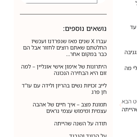
עד
נושאים נוספים:
עברו X שנים מאז שנפרדנו ועכשיו
החלטתם שאתם רוצים לחזור אבל הם
ניבה
כבר במקום אחר…
היתרונות של אימון אישי אונליין – למה
י מה
זום היא הבחירה הנכונה
לייב זכויות נשים בהריון ולידה עם עו"ד
חן פרג
ט הבא
תמונת מצב – איך חיים של אהבה
הייתה
עצמית ומימוש עצמי נראים
תודה על השנה שהייתה
על הבוגד והנבגד