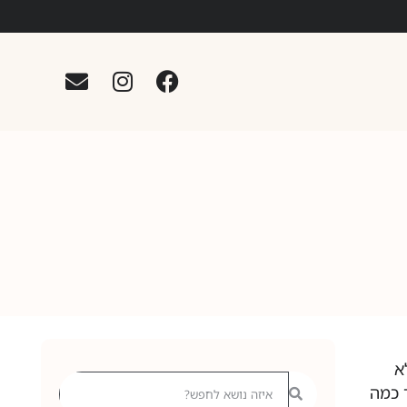
א
 כמה