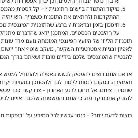
ואובדן כושר עבודה הולמים, וכן יבחן אפשרויות לשיפור
מיקוד והתמדה ביישום התוכנית ?‍♂️ קל לסטות מהמסל
ההתקדמות ולהתאים את התוכנית כשצריך. הוא יהיה ש
חיסכון בזמן ובדאגות ? ברגע שהתוכנית הפיננסית מסו
על ההיבטים הכספיים. המתכנן ידאג שהדברים מתנהלי
לאפיון ובניית אסטרטגיית השקעה, מעקב שוטף אחר יישום ה
להבטיח שהפיננסים שלכם בידיים טובות ושאתם בדרך הנכו
אז אם אתם רוצים להפסיק לגשש באפלה ולהתחיל לממש את 
והמהירה. במקום לנסות ללמוד לבד ולהסתכן בטעויות יקרות
שתמיד רציתם. אל תחכו לרגע האחרון – צרו קשר כבר עכשיו 
להזניק אתכם קדימה. כי אתם והמשפחה שלכם ראויים לביטח
רוצות לדעת יותר? – כנסו עכשיו לכל המידע על "דופקות חש