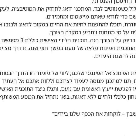
 החיסכון הפנסיוני.
ול כשמנווטים לבד. המתכנן ידאג לתחזק את המוטיבציה, לעק
ם כדי לוודא שאתם מיישמים ומתמידים.
דרת, תוכלו להתפנות לחיות את החיים במקום לדאוג ולבזבז אנ
ם על מי מנוחות ויתריע במקרה הצורך.
תוכניות הליווי של היועץ הפיננסי המומחה נועם מדר עונות בדיוק על הצו
תוכנית וזמינות מלאה של נועם במשך חצי שנה. זו דרך מצוינ
נה להשגת היעדים.
הפוטנציאל הפיננסי שלכם, ליווי של מומחה זו הדרך הבטוח
, תנו למתכנן מנוסה לעמוד לצידכם וללוות אתכם אל העתיד 
לפגישת ייעוץ ראשונית עם נועם, ותגלו כיצד התוכנית האישית
ון כלכלי ולחיים ללא דאגות. בואו נתחיל את המסע המשותף! 
בון – לוקחות את הכסף שלנו ביידים"