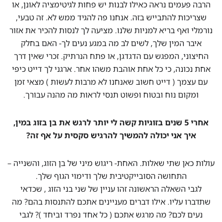
הרבה פעמים נראה כאילו לבנות יש פחות לגיטימציה לאונן, או
שצריכות להתבייש בזה. אנחנו פה להגיד ממש לא. זה טבעי,
נורמלי ואף בריא למניות שלנו. מציעה לך לנסות להכיר את אזור
איבר המין שלך, לשים לב מה במגע נעים לך- האם בחלק
החיצוני, המפגש עם הדגדגן, או פתח הנרתיק. זכרי שאין דרך
אחת נכונה, כי כל אחת אוהבת משהו אחר. ארגני לך דייט כיפי
עם עצמך ( דייט חשוב שאנחנו לא מרבות לעשות ) מצאי זמן
ומקום נוח ובטוח ופשוט תנסי לראות מה מהנה עבורך.
אחרי 5 שנים בזוגיות קשה לי יותר לרגש את בן בזוג במין,
איך אני יכולה להמשיך להרגיש סקסית על אף זה?
עולות כאן שתי שאלות. האחת- ריגוש מיני של בן הזוג, והשנייה –
התחושה הסובייקטיבית שלך ודימוי הגוף שלך.
לגבי השאלה הראשונה זהו עניין של שני בני הזוג , שכדאי
שתדברו עליו. אילו דברים מעניינים אתכם להתנסות בהם? מה
נעים לכם? מה מרגש אתכם ( כל אחד נפרד וביחד )? לגבי