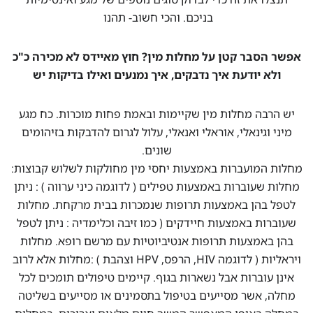
בניכם. והכי חשוב- תהנו
אפשר הסבר קטן על מחלות מין? חוץ מאיידס לא מכירה כ"כ
ולא יודעת איך נדבקים, איך נמנעים ואילו בדיקות יש
יש הרבה מחלות מין שקיימות ובאמת פחות מוכרות. כח מגע
מיני וגינאלי, אוראלי ואנאלי, עלול לגרום להדבקות בזיהומים
שונים.
מחלות המועברות באמצעות יחסי מין מחולקות לשלוש קבוצות:
מחלות שעוברות באמצעות טפילים ( לדוגמה כיני ערווה ) : ניתן
לטפל בהן באמצעות תרופות שנמכרות בבית מרקחת. מחלות
שעוברות באמצעות חיידקים ( כמו זיבה וכלימדיה : ניתן לטפל
בהן באמצעות תרופות אנטיביוטיות עם מרשם רופא. מחלות
ויראליות ( לדוגמה HIV, הרפס, HPV וצהבת ) :מחלות אלא לרוב
אינן עוברות אבל נשארות בגוף. קיימים טיפולים תומכים לכל
מחלה, אשר מסייעים בטיפול בתסמינים או מסייעים בשליטה