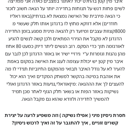
איבר מין קטן בהחלט יכול לאתגר במצבים כאלה אני ממליצה
לשים פחות דגש על תנוחות בחדירה יותר על הנאה חשוב לזכור
כי הנאה מירבית של האישה נמצאת לא בנרתיק(באזו ראליו
חודרים) אלא דווקא מחוץ לו בדגדגן אותו חלק שעשוי מ
8000קצוות עצבים ומיועד רק להנאה מינית ממגע.בזמן החדירה
הדגדגן לא מקבל את הגירוי המתאים ולכן קשה לנשים להגיע
לאורגזמה תוך כדי הסקס. רוב הנשים ליתר דיוק כמעט 80 אחוז
מהן נהנות וגומרות ע"י גירויי ישיר או באזור הדגדגן לכן לגבר עם
איבר מין קטן יש יכולת עצומה לענג את האישה במקום באמת
להעיר לא על גודל האיבר תבואי מהמקום החיוביות תגידי לו מה
את אוהבת במיטה בהקשר למשחק המקדים ואיך הוא יכול
להעצים לך את הההנאה :מיןאוראלי,נגיעות באזור הדגדגן ואולי
נשיקות באזור הפות או בשאר חלק הגוף לאחר מכן תמיד
להמשיך לחדירה ולוודא שהוא גם מקבל הנאה.
חסרת ניסיון מיני ( אפילו נשיקה ) וזה משפיע לרעה על יצירת
קשרים זוגיים , איך להתגבר על זה ואיך לרכוש ניסיון?