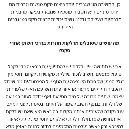
כן. החשיבה הזו שגברים יותר רוצים סקס מנשים וגברים הם
יותר מיניים היא חשביה מוטעית שנובעת בעיקר מהבניות
חברתיות שעליהם גדלנו. נשים יכולות לרצות סקס כמו גברים
ואף יותר
מה עושים שסובלים מדלקות חוזרות בדרכי השתן אחרי
סקס?
אם יש תחושה שיש דלקת יש להתייעץ עם רופא/ה כדי לקבל
טיפול מתאים .חשוב לזכור שדלקת מקושרות לקיום יחסי מין
בגלל המגע של פתח השופכה עם הגוף של הפרטנר/ית מה שיכול
להעביר חיידקים מהעור או אזור פתח השופכה ואז לשלפוחית
עצמה. שתייה מרובה של מים מסייעת ואף יכולה לעזור במניעה
של דלקות, בנוסף חשוב לשמור על הגיינה בסיסית לפני המגע.
עוד נקודה שלעיתים אנחנו מקלות בה ראש היא שאם יש דלקת
או תחושה שמתחילה דלקת לא לקיים יחסי מין. לתת לאיזור
להירפא ורק כאשר נעלמים התסמינים לחזור להנות באופן מלא