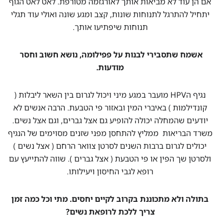
אם הן עוד לא מביאות אותך לאורגזמה מטורפת. לאט לאט הגוף
יתחיל להתרגל לתנוחות שונות, קצב ומגע שונה ואולי עוד תגלי
תנוחות שיפתיעו אותך.
אשמח שתסבירי לבנות על פפילומה, נושא חשוב וחסר
מודעות.
נגיף הHPV מועבר במגע מיני ויכול לגרום בין השאר ליבלות (
קונדילמות ) באיברי המין ובאזור פי הטבעת. הרבה אנשים לא
יודעים שהמחלה יכולה להופיע גם אצל גברים, וגם אצל נשים.
משרד הבריאות ממליץ להתחסן מפני שזנים מסוימים של הנגיף
יכולים לגרום ברבות השנים לסרטן צוואר הרחם ( אצל נשים )
ולסרטן שך הפין או פי הטבעת ( אצל גברים ). שווה להתייעץ עם
רופא לגבי החיסון ויעילותו.
בתולה ולא מתכוננת בקרוב לקיים יחסים. מתי וכל כמה זמן
צריך ללכת לרופאת נשים?