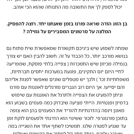
יכול לספק לך את התשובה מה התנוחה שהוא הכי אוהב.
בן הזוג הודה שראה פורנו בזמן שאנחנו יחד. רוצה להפסיק.
המלצה על סרטונים המסבירים על גמילה ?
שמחה לשמוע שיש ביניכם תקשורת שמאפשרת שיח פתוח גם
בנושא מורכב יותר, כל הכבוד על זה. חשוב להבין האם יש צורך
בגמילה מכיוון שיש התמכרות ( צפייה בלתי פוסקת, שמפריעה
לחיי היום יום התקינים, פוגעת במערכות יחסים חברתיות,
משפחתיות וכו' ) ולכך יש מטפלים שונים שאפשר לפנות אליהם
והם יסייעו. אך היום רוב הגברים מורגלים לאוננות עם פורנו
וניתן להמעיט את הצפייה ולתרגל את האוננות עם שימוש
בדמיון ופנטזיות. הייתי מציעה שיבדוק כמה פעמים בשבוע הוא
מאונן וינסה בהדרגתיות להוריד את הפעמים בהן הוא צופה
בתוכן פורנוגרפי. לזכור ששינוי הוא הדרגתי ולפעמים לוקח זמן
עד שנגיע למטרה שלנו. תמשיכו לשתף אחד את השנייה במה
שעובר עליכם, ביחד יותר קל לפתור את הקשיים שעולים.