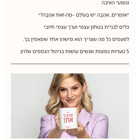
ונפגעי האיבה
״אוֹמְרִים, אַהֲבָה יֵשׁ בָּעוֹלָם –מַה-זֹּאת אַהֲבָה?״
כלים לבניית בטחון עצמי וערך עצמי חיובי
לפעמים כל מה שצריך הוא מישהו אחד שמאמין בך.
5 טעויות נפוצות שנשים עושות בניהול הכספים שלהן