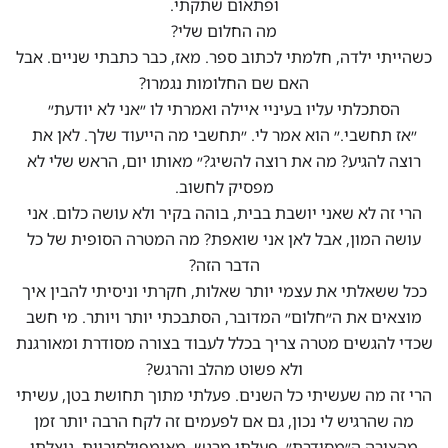
ופתאום שתקתי.
מה החלום שלי?
כשהייתי ילדה, חלמתי לכתוב ספר. מאז, כבר כתבתי שניים. אבל
האם שם החלומות נגמרו?
הסתכלתי עליו בעיניי איילה ואמרתי לו ״אני לא יודעת״
״אז תחשבי.״ הוא אמר לי. ״תחשבי מה הייעוד שלך. לאן את
רוצה להגיע? מה את רוצה להשיג?״ מאותו יום, הראש שלי לא
מפסיק לחשוב.
הרי זה לא שאני יושבת בבית, בוהה בקיר ולא עושה כלום. אני
עושה המון, אבל לאן אני שואפת? מה המטרה הסופית של כל
הדבר הזה?
ככל ששאלתי את עצמי יותר שאלות, חקרתי וניסיתי להבין איך
מוצאים את ה״חלום״ המדובר, הסתבכתי יותר ויותר. מי חשב
שכדי להגשים מטרה צריך בכלל לעבוד בצורה מסודרת ומאורגנת
ולא פשוט מהלב והרגש?
הרי זה מה שעשיתי כל השנים. פעלתי מתוך תחושת בטן, עשיתי
מה שהרגיש לי נכון, גם אם לפעמים זה לקח הרבה יותר זמן
מהצורה ה״מסודרת״. פעלתי מרגש, מאימפולסיביות, ניצלתי