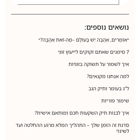
נושאים נוספים:
״אוֹמְרִים, אַהֲבָה יֵשׁ בָּעוֹלָם –מַה-זֹּאת אַהֲבָה?״
7 סימנים שאתם זקוקים לייעוץ זוגי
איך לשמור על תשוקה בזוגיות
למה אנחנו מקנאים?
ל"ג בעומר ותיק הגב
שימור פוריות
איך לבנות תיק השקעות חכם ומותאם אישית?
סדנת זה הזמן שלך – התהליך המלא מרגע ההחלטה ועד
לשינוי