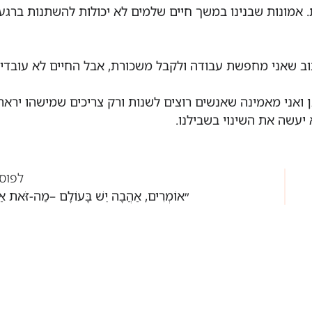
 אמונות שבנינו במשך חיים שלמים לא יכולות להשתנות ברגע
תוב שאני מחפשת עבודה ולקבל משכורת, אבל החיים לא עובדי
 ואני מאמינה שאנשים רוצים לשנות ורק צריכים שמישהו ירא
יעשה את השינוי בשבילנו.
לפוס
״אוֹמְרִים, אַהֲבָה יֵשׁ בָּעוֹלָם –מַה-זֹּאת א