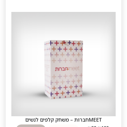
MEETחבּרות – משחק קלפים לנשים