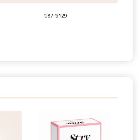
₪
87
₪
129