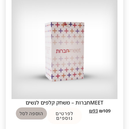
MEETחבּרות – משחק קלפים לנשים
₪
93
₪
109
לפרטים
הוספה לסל
נוספים