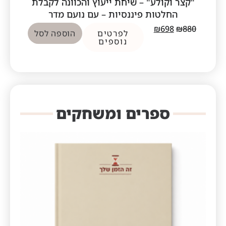
"קצר וקולע" – שיחת ייעוץ והכוונה לקבלת
החלטות פיננסיות – עם נועם מדר
₪
698
₪
880
לפרטים
הוספה לסל
נוספים
ספרים ומשחקים