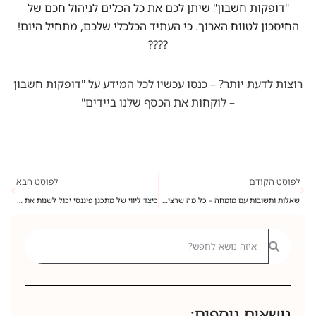
"דופקות חשבון" שיתן לכם את כל הכלים לניהול חכם של
החיסכון לטווח הארוך. כי העתיד הכלכלי שלכם, מתחיל היום!
????
רוצות לדעת יותר? – כנסו עכשיו לכל המידע על "דופקות חשבון
– לוקחות את הכסף שלנו ביידים"
לפוסט הקודם
לפוסט הבא
שאלות ותשובות עם מומחה – כל מה שרצית לדעת על שוק ההון ולא העזת לשאול
כיצד ליווי של מתכנן פיננסי יכול לשנות את חייך
נושאים נוספים: